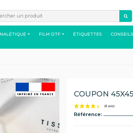
GNALÉTIQUE
FILM DTF
ÉTIQUETTES
CONSEILS
ACCESSOIRES
SAC
MAISO
COUPON 45X45
Référence:
res produits disponibles sur demande de devis !