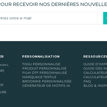
POUR RECEVOIR NOS DERNIÈRES NOUVELLE
ER
PERSONNALISATION
RESSOURCES
TISSU PERSONNALISÉ
GUIDE D'IMP
,
VERTES
PRODUIT PERSONNALISÉ
GUIDE DES M
AR)
FILM DTF PERSONNALISÉ
CALCULATEU
MARQUAGE TEXTILE
CALCULATEUR
BRODERIE PERSONNALISÉE
FAQ
ER
GÉNÉRATEUR DE MOTIFS IA
BLOG & INSP
TURE