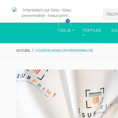
0
04 22 59 06 36
TISSUS
TEXTILES
SI
ACCUEIL
/
COUPON 45X45 CM PERSONNALISÉ
VÊTEMENTS
Découvrez d'aut