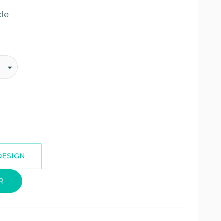
cle
R