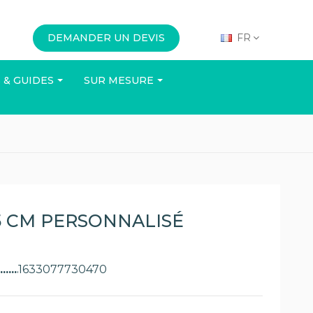
DEMANDER UN DEVIS
FR
 & GUIDES
SUR MESURE
N
BUREAU
ÉVÉNEMENTS
 CM PERSONNALISÉ
1633077730470
Voir le catalogue
(8 avis)