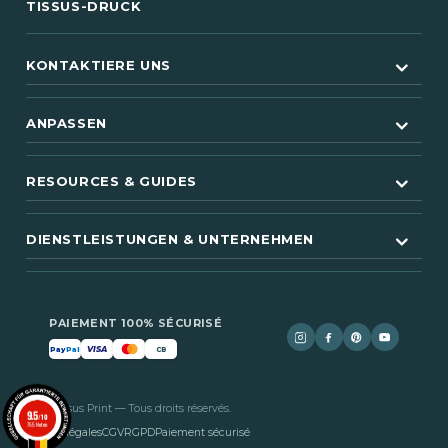
TISSUS-DRUCK
KONTAKTIERE UNS
ANPASSEN
RESOURCES & GUIDES
DIENSTLEISTUNGEN & UNTERNEHMEN
PAIEMENT 100% SÉCURISÉ
VISA
Pay
Pal
CB
© 2026 Tissus Print — Tous droits réservés.
9.5
/10
755 Noten
Mentions légales
CGV
RGPD
Paiement sécurisé