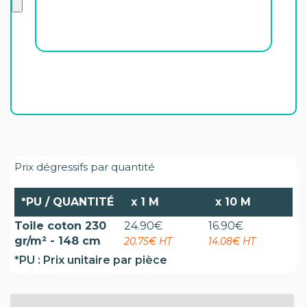
Prix dégressifs par quantité
*PU / QUANTITÉ
x
1 M
x
10 M
Toile coton 230
24.90
€
16.90
€
gr/m² - 148 cm
20.75€ HT
14.08€ HT
*PU : Prix unitaire par pièce