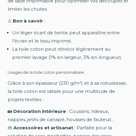
de laize imprimable pour optimiser vos découpes et
limiter les chutes.
⚠
Bon à savoir
:
Un léger écart de teinte peut apparaître entre
l’écran et le tissu imprimé.
La toile coton peut rétrécir légèrement au
premier lavage (1% en largeur, 3% en longueur).
Usages de la toile coton personnalisée
Grâce à son épaisseur (230 g/m²) et à sa robustesse,
la toile coton est idéale pour une multitude de
projets textiles :
🏡
Décoration intérieure
: Coussins, rideaux,
nappes, jetés de canapé, housses de fauteuil…
👜
Accessoires et artisanat
: Parfaite pour la
création de sacs, pochettes, paniers, trousses,