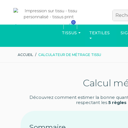
0
04 22 59 06 36
TISSUS
TEXTILES
SI
ACCUEIL
/
CALCULATEUR DE MÉTRAGE TISSU
VÊTEMENTS
Calcul mé
Découvrez comment estimer la bonne quantité
respectant les
5 règles
Découvrez d'aut
Sommaire