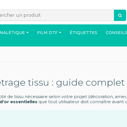
GNALÉTIQUE
FILM DTF
ÉTIQUETTES
CONSEILS
ACCESSOIRES
SAC
MAISO
trage tissu : guide complet 
 de tissu nécessaire selon votre projet (décoration, ame
 d'or essentielles
que tout utilisateur doit connaître avant
res produits disponibles sur demande de devis !