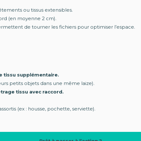
êtements ou tissus extensibles.
ord (en moyenne 2 cm).
rmettent de tourner les fichiers pour optimiser l’espace.
de tissu supplémentaire.
eurs petits objets dans une même laize).
trage tissu avec raccord.
ssortis (ex : housse, pochette, serviette).
Prêt à passer à l’action ?