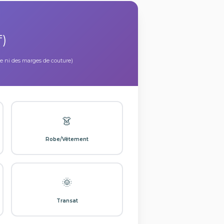
f)
ize ni des marges de couture)
👗
Robe/Vêtement
🌞
Transat