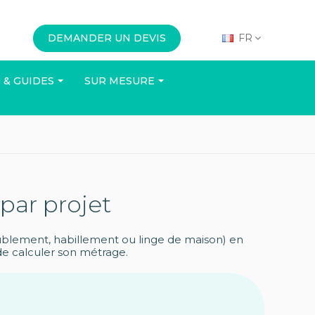
DEMANDER UN DEVIS
FR
 & GUIDES
SUR MESURE
N
BUREAU
ÉVÉNEMENTS
par projet
ublement, habillement ou linge de maison) en
 de calculer son métrage.
Voir le catalogue