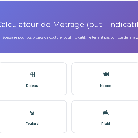
alculateur de Métrage (outil indicati
nécessaire pour vos projets de couture (outil indicatif, ne tenant pas compte de la la
🪟
🍽️
Rideau
Nappe
🧣
🛋️
Foulard
Plaid