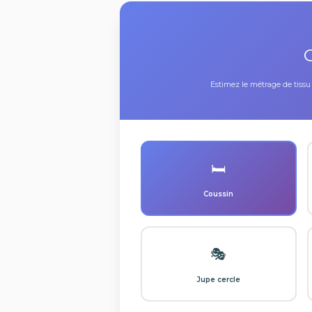
C
Estimez le métrage de tissu 
🛏️
Coussin
🎭
Jupe cercle