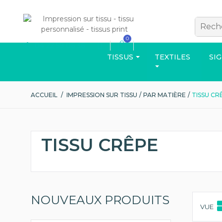
0
04 22 59 06 36
TISSUS
TEXTILES
SI
ACCUEIL
/
IMPRESSION SUR TISSU
/
PAR MATIÈRE
/
TISSU CR
VÊTEMENTS
TISSU CRÊPE
NOUVEAUX PRODUITS
Découvrez d'aut
VUE