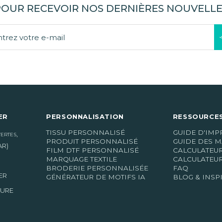
POUR RECEVOIR NOS DERNIÈRES NOUVELLE
ER
PERSONNALISATION
RESSOURCES
TISSU PERSONNALISÉ
GUIDE D'IMP
,
VERTES
PRODUIT PERSONNALISÉ
GUIDE DES M
AR)
FILM DTF PERSONNALISÉ
CALCULATEU
MARQUAGE TEXTILE
CALCULATEUR
BRODERIE PERSONNALISÉE
FAQ
ER
GÉNÉRATEUR DE MOTIFS IA
BLOG & INSP
TURE