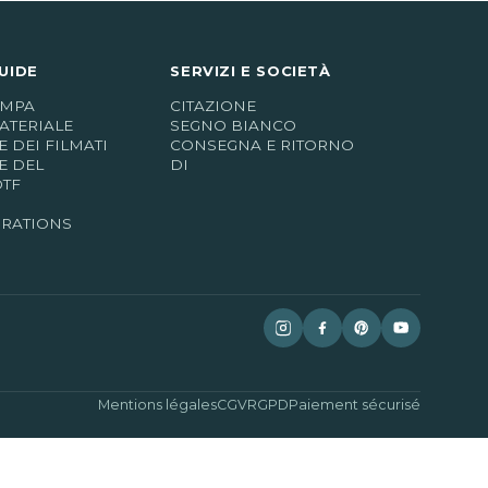
UIDE
SERVIZI E SOCIETÀ
AMPA
CITAZIONE
ATERIALE
SEGNO BIANCO
 DEI FILMATI
CONSEGNA E RITORNO
E DEL
DI
DTF
IRATIONS
Mentions légales
CGV
RGPD
Paiement sécurisé