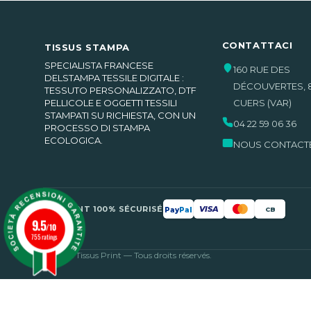
CONTATTACI
TISSUS STAMPA
SPECIALISTA FRANCESE
160 RUE DES
DELSTAMPA TESSILE DIGITALE :
DÉCOUVERTES
,
TESSUTO PERSONALIZZATO, DTF
PELLICOLE E OGGETTI TESSILI
CUERS
(VAR)
STAMPATI SU RICHIESTA, CON UN
04 22 59 06 36
PROCESSO DI STAMPA
ECOLOGICA.
NOUS CONTACT
PAIEMENT 100% SÉCURISÉ
VISA
Pay
Pal
CB
9.5
/10
755 ratings
© 2026 Tissus Print — Tous droits réservés.