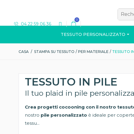
0
04 22 59 06 36
TESSUTO PERSONALIZZATO
CASA
/
STAMPA SU TESSUTO
/
PER MATERIALE
/
TESSUTO IN
T-SHIRT
TESSUTO IN PILE
Il tuo plaid in pile personalizz
Crea progetti cocooning con il nostro tessut
Visualizza il catalog
nostro
pile personalizzato
è ideale per coperte,
tessu...