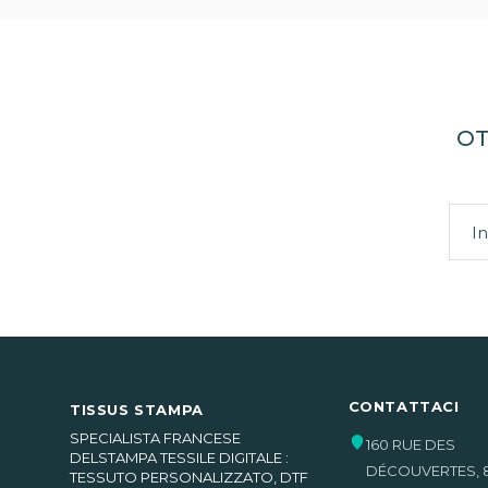
OT
CONTATTACI
TISSUS STAMPA
SPECIALISTA FRANCESE
160 RUE DES
DELSTAMPA TESSILE DIGITALE :
DÉCOUVERTES
,
TESSUTO PERSONALIZZATO, DTF