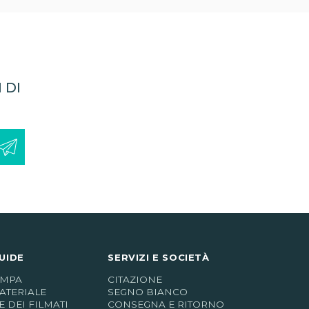
 DI
UIDE
SERVIZI E SOCIETÀ
AMPA
CITAZIONE
ATERIALE
SEGNO BIANCO
 DEI FILMATI
CONSEGNA E RITORNO