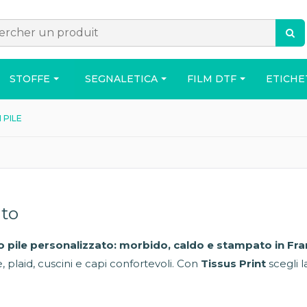
STOFFE
SEGNALETICA
FILM DTF
ETICHE
 PILE
ACCESSORI
BORSA
CASA
ato
o pile personalizzato: morbido, caldo e stampato in Fra
o
 plaid, cuscini e capi confortevoli. Con
Tissus Print
scegli 