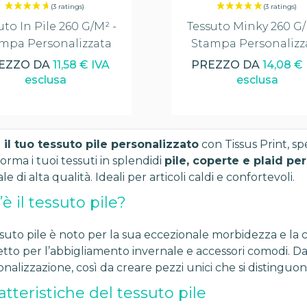
uto In Pile 260 G/m² -
Tessuto Minky 260 G/
mpa Personalizzata
Stampa Personalizz
EZZO DA
11,58 € IVA
PREZZO DA
14,08 €
esclusa
esclusa
 il tuo tessuto pile personalizzato
con Tissus Print, sp
orma i tuoi tessuti in splendidi
pile, coperte e plaid pe
ale di alta qualità. Ideali per articoli caldi e confortevoli.
’è il tessuto pile?
ssuto pile è noto per la sua eccezionale morbidezza e la 
etto per l’abbigliamento invernale e accessori comodi. Da
nalizzazione, così da creare pezzi unici che si distinguon
atteristiche del tessuto pile