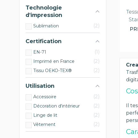
Technologie
Tess
d'impression
Sta
2
Sublimation
PR
Certification
1
EN-71
2
Imprimé en France
Crea
2
Tissu OEKO-TEX®
Trasf
digit
Utilisation
Cos
2
Accessoire
Il te
2
Décoration d'intérieur
perf
2
Linge de lit
perso
2
Vêtement
Car