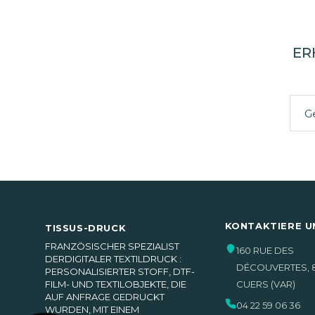
ER
KONTAKTIERE U
TISSUS-DRUCK
FRANZÖSISCHER SPEZIALIST
160 RUE DES
DERDIGITALER TEXTILDRUCK :
DÉCOUVERTES
,
PERSONALISIERTER STOFF, DTF-
FILM- UND TEXTILOBJEKTE, DIE
CUERS
(VAR)
AUF ANFRAGE GEDRUCKT
04 22 59 06 36
WURDEN, MIT EINEM