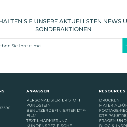
HALTEN SIE UNSERE AKTUELLSTEN NEWS 
SONDERAKTIONEN
NS
ANPASSEN
RESOURCES 
PERSONALISIERTER STOFF
DRUCKEN
KUNDSTEIN
MATERIALFÜ
83390
BENUTZERDEFINIERTER DTF-
FOOTAGE-RE
FILM
DTF-PAKETR
TEXTILMARKIERUNG
FRAGEN UND
KUNDENSPEZIFISCHE
BLOG & INSP