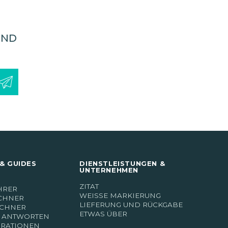
UND
& GUIDES
DIENSTLEISTUNGEN &
UNTERNEHMEN
ZITAT
HRER
WEISSE MARKIERUNG
CHNER
LIEFERUNG UND RÜCKGABE
ECHNER
ETWAS ÜBER
 ANTWORTEN
IRATIONEN