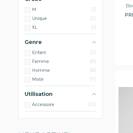
Be
1
M
PR
2
Unique
1
XL
Genre
2
Enfant
8
Femme
8
Homme
7
Mixte
Utilisation
10
Accessoire