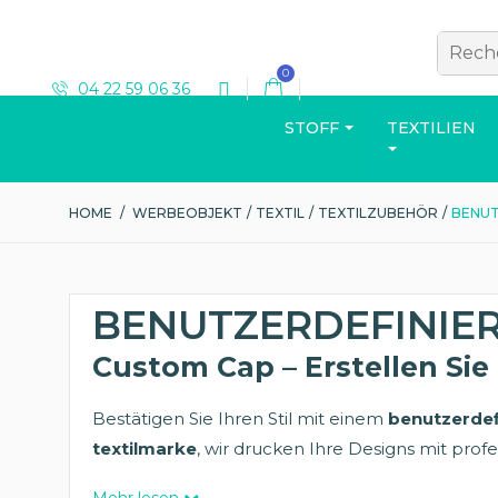
0
04 22 59 06 36
STOFF
TEXTILIEN
HOME
/
WERBEOBJEKT
/
TEXTIL
/
TEXTILZUBEHÖR
/
BENUT
T-SHIRT
BENUTZERDEFINIE
Custom Cap – Erstellen Sie
Bestätigen Sie Ihren Stil mit einem
benutzerdef
Katalog ansehen
textilmarke
, wir drucken Ihre Designs mit profe