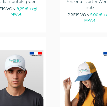
dikamentekappen
Personalisierter We
Bob
EIS VON
8,25 € zzgl.
MwSt
PREIS VON
5,00 € zz
MwSt