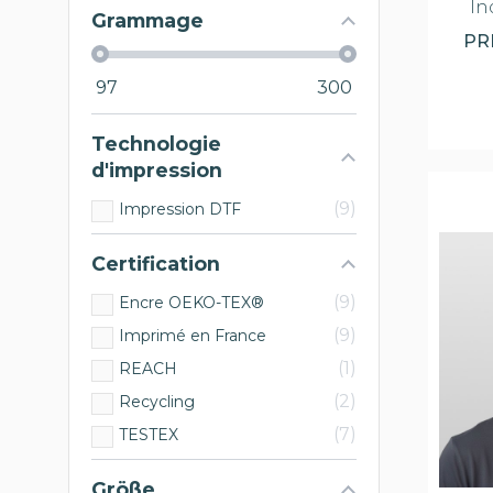
In
Grammage
PR
97
300
Technologie
d'impression
9
Impression DTF
Certification
9
Encre OEKO-TEX®
9
Imprimé en France
1
REACH
2
Recycling
7
TESTEX
Größe