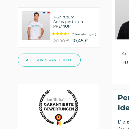
T-Shirt zum
Selbstgestalten -
PREMIUM
10,45 €
20,90 €
Am
ALLE SONDERANGEBOTE
PR
Pe
Id
Die
Ausd