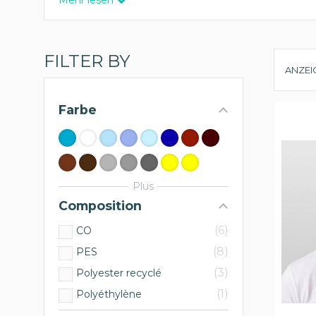
Mehr lesen
FILTER BY
ANZEI
Farbe
Plus
Composition
6
CO
8
PES
3
Polyester recyclé
1
Polyéthylène