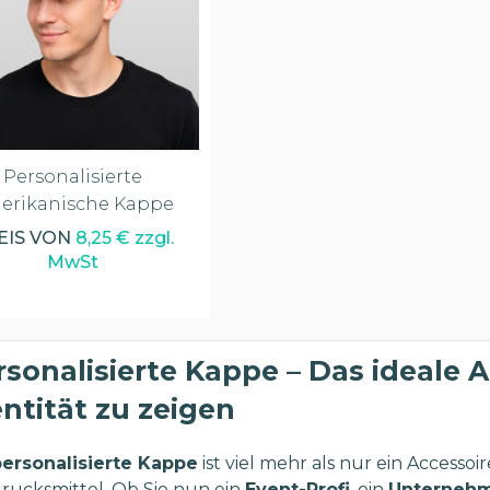
Personalisierte
erikanische Kappe
EIS VON
8,25 € zzgl.
MwSt
rsonalisierte Kappe – Das ideale A
entität zu zeigen
personalisierte Kappe
ist viel mehr als nur ein Accessoi
rucksmittel. Ob Sie nun ein
Event-Profi
, ein
Unternehm