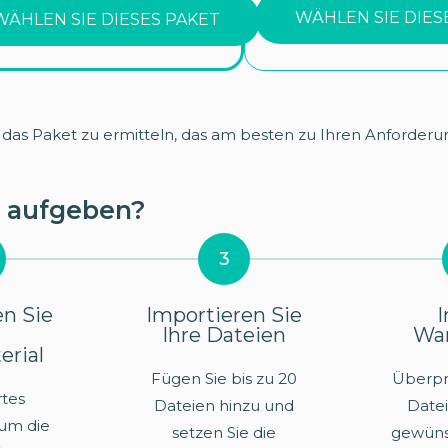
WÄHLEN SIE DIES
WÄHLEN SIE DIESES PAKET
as Paket zu ermitteln, das am besten zu Ihren Anforderu
g aufgeben?
3
n Sie
Importieren Sie
I
Ihre Dateien
Wa
erial
Fügen Sie bis zu 20
Überprü
rtes
Dateien hinzu und
Datei
um die
setzen Sie die
gewün