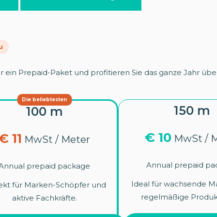
u
r ein Prepaid-Paket und profitieren Sie das ganze Jahr übe
Die beliebtesten
150 m
100 m
€ 10
€ 11
MwSt / M
MwSt / Meter
Annual prepaid p
Annual prepaid package
Ideal für wachsende M
ekt für Marken-Schöpfer und
regelmäßige Produk
aktive Fachkräfte.