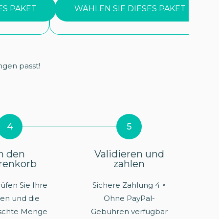
ES PAKET
WÄHLEN SIE DIESES PAKET
ngen passt!
4
5
n den
Validieren und
renkorb
zahlen
fen Sie Ihre
Sichere Zahlung 4 ×
en und die
Ohne PayPal-
schte Menge
Gebühren verfügbar