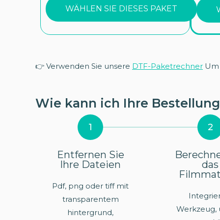
WÄHLEN SIE DIESES PAKET
👉 Verwenden Sie unsere
DTF-Paketrechner
Um d
Wie kann ich Ihre Bestellun
1
2
Entfernen Sie
Berechne
Ihre Dateien
das
Filmmat
Pdf, png oder tiff mit
Integrie
transparentem
Werkzeug, 
hintergrund,