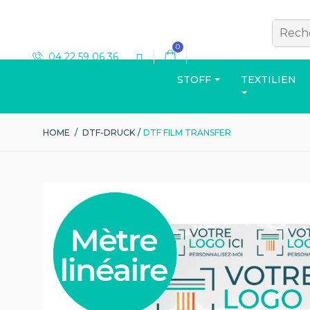
0
04 22 59 06 36
STOFF
TEXTILIEN
HOME
/
DTF-DRUCK
/
DTF FILM TRANSFER
T-SHIRT
Katalog ansehen