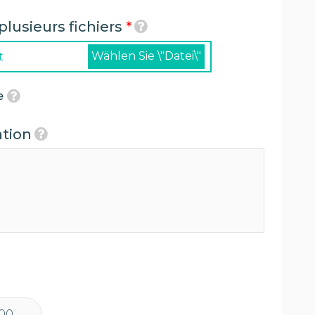
plusieurs fichiers
*
Wählen Sie \"Datei\"
t
e
ation