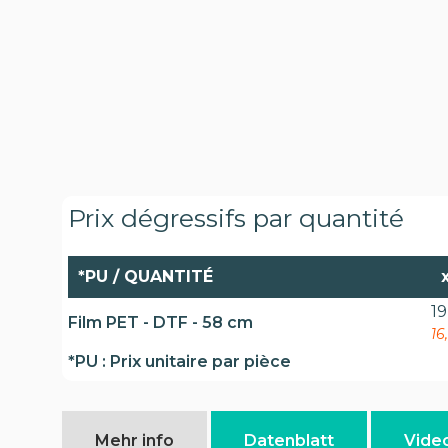
Prix dégressifs par quantité
*PU / QUANTITÉ
19
Film PET - DTF - 58 cm
16
*PU : Prix unitaire par pièce
Mehr info
Datenblatt
Vide