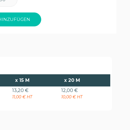
HINZUFÜGEN
x
15 M
x
20 M
13,20 €
12,00 €
11,00 € HT
10,00 € HT