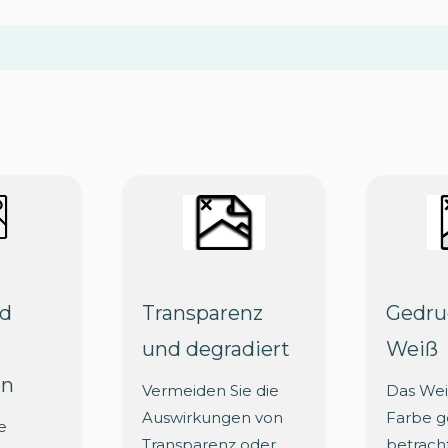
nd
Transparenz
Gedru
und degradiert
Weiß
en
Vermeiden Sie die
Das Wei
Auswirkungen von
Farbe g
e
Transparenz oder
betrach