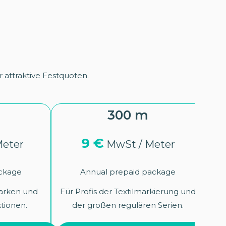
r attraktive Festquoten.
300 m
9 €
eter
MwSt / Meter
ackage
Annual prepaid package
arken und
Für Profis der Textilmarkierung und
tionen.
der großen regulären Serien.