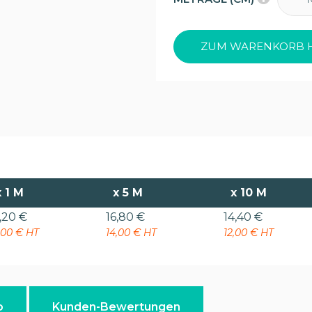
ZUM WARENKORB 
x
1 M
x
5 M
x
10 M
,20 €
16,80 €
14,40 €
,00 € HT
14,00 € HT
12,00 € HT
o
Kunden-Bewertungen