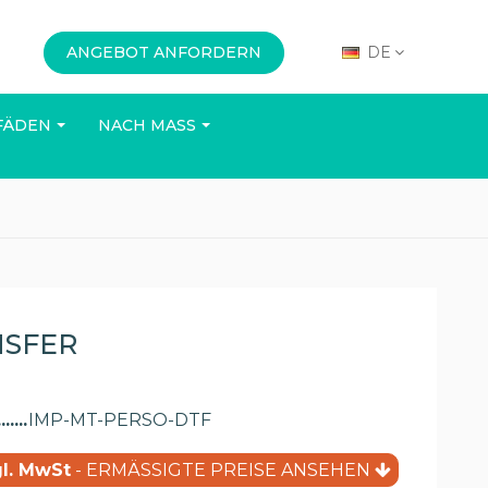
ANGEBOT ANFORDERN
DE
FÄDEN
NACH MASS
BÜRO
VERANSTALTUNGEN
NSFER
IMP-MT-PERSO-DTF
(61 Bewertungen)
gl. MwSt
- ERMÄSSIGTE PREISE ANSEHEN