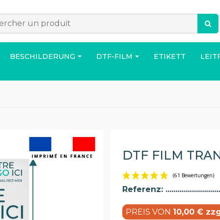
BESCHILDERUNG
DTF-FILM
ETIKETT
LEIT
ACCESSOIRES
TASCHE
HAUS
DTF FILM TRA
Referenz:
PREIS VON
10,00 € zz