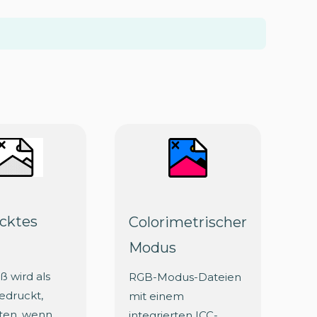
cktes
Colorimetrischer
Modus
ß wird als
RGB-Modus-Dateien
edruckt,
mit einem
ten, wenn
integrierten ICC-