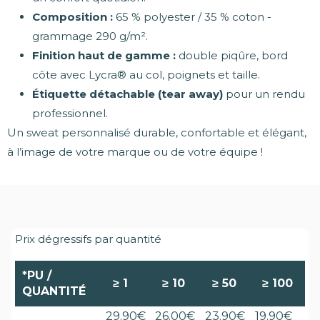
Composition :
65 % polyester / 35 % coton -
grammage 290 g/m².
Finition haut de gamme :
double piqûre, bord
côte avec Lycra® au col, poignets et taille.
Étiquette détachable (tear away)
pour un rendu
professionnel.
Un sweat personnalisé durable, confortable et élégant,
à l’image de votre marque ou de votre équipe !
Prix dégressifs par quantité
*PU /
≥
1
≥
10
≥
50
≥
100
QUANTITÉ
29.90
€
26.00
€
23.90
€
19.90
€