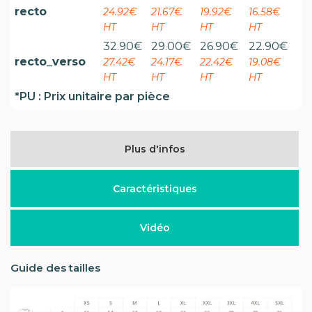
recto
24.92€
21.67€
19.92€
16.58€
HT
HT
HT
HT
32.90
€
29.00
€
26.90
€
22.90
€
recto_verso
27.42€
24.17€
22.42€
19.08€
HT
HT
HT
HT
*PU : Prix unitaire par pièce
Plus d'infos
Caractéristiques
Vidéo
Guide des tailles