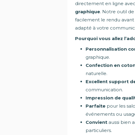
directement en ligne ave
graphique
. Notre outil d
facilement le rendu avant 
adapté à votre communicat
Pourquoi vous allez l’ado
Personnalisation c
graphique.
Confection en coto
naturelle.
Excellent support de 
communication.
Impression de quali
Parfaite
pour les sal
événements ou usage
Convient
aussi bien a
particuliers.