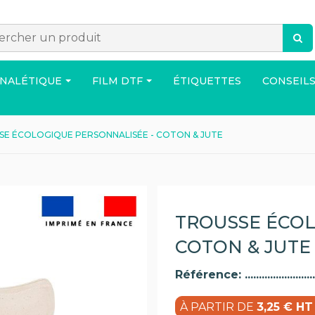
GNALÉTIQUE
FILM DTF
ÉTIQUETTES
CONSEILS
SE ÉCOLOGIQUE PERSONNALISÉE - COTON & JUTE
ACCESSOIRES
SAC
MAISO
TROUSSE ÉCOL
COTON & JUTE
Référence:
res produits disponibles sur demande de devis !
À PARTIR DE
3,25 € HT