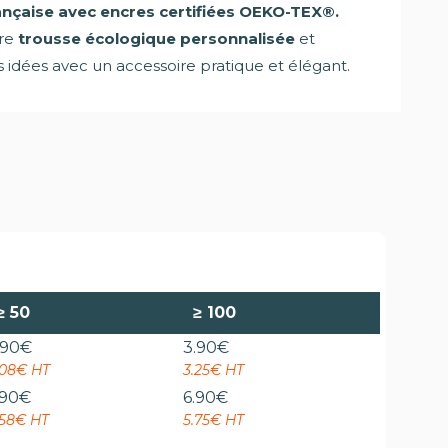
nçaise avec encres certifiées OEKO-TEX®.
tre
trousse écologique personnalisée
et
os idées avec un accessoire pratique et élégant.
≥
50
≥
100
.90
€
3.90
€
.08€ HT
3.25€ HT
.90
€
6.90
€
.58€ HT
5.75€ HT