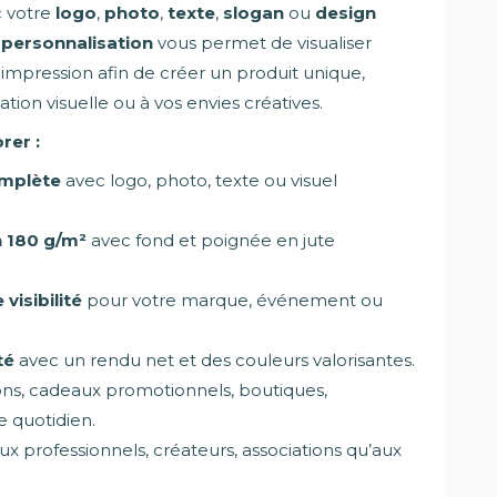
c votre
logo
,
photo
,
texte
,
slogan
ou
design
e
personnalisation
vous permet de visualiser
impression afin de créer un produit unique,
ion visuelle ou à vos envies créatives.
rer :
omplète
avec logo, photo, texte ou visuel
n 180 g/m²
avec fond et poignée en jute
visibilité
pour votre marque, événement ou
té
avec un rendu net et des couleurs valorisantes.
ons, cadeaux promotionnels, boutiques,
 quotidien.
ux professionnels, créateurs, associations qu’aux