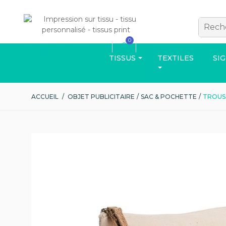
0
04 22 59 06 36
TISSUS
TEXTILES
SI
ACCUEIL
/
OBJET PUBLICITAIRE
/
SAC & POCHETTE
/
TROUS
VÊTEMENTS
Découvrez d'aut