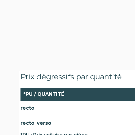
Prix dégressifs par quantité
*PU / QUANTITÉ
recto
recto_verso
*PU : Prix unitaire par pièce