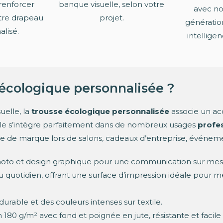
 renforcer
banque visuelle, selon votre
avec no
tre drapeau
projet.
génératio
lisé.
intelligenc
 écologique personnalisée ?
uelle, la
trousse écologique personnalisée
associe un ac
lle s’intègre parfaitement dans de nombreux usages
profe
e de marque lors de salons, cadeaux d’entreprise, événemen
 photo et design graphique pour une communication sur mes
 au quotidien, offrant une surface d’impression idéale pour 
rable et des couleurs intenses sur textile.
 180 g/m² avec fond et poignée en jute, résistante et facil