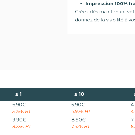
Impression 100% fra
Créez dès maintenant vo
donnez de la visibilité à v
≥
1
≥
10
6.90
€
5.90
€
4
5.75€ HT
4.92€ HT
4
9.90
€
8.90
€
7
8.25€ HT
7.42€ HT
6