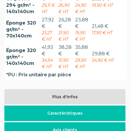
294 gr/m² -
29,11 €
26,90
24,90
19,90 € HT
140x140cm
HT
€ HT
€ HT
27,92
26,28
23,88
Éponge 320
€
€
€
21,48 €
gr/m² -
23,27
21,90
19,90
17,90 € HT
70x140cm
€ HT
€ HT
€ HT
41,93
38,28
35,88
Éponge 320
€
€
€
29,88 €
gr/m² -
34,94
31,90
29,90
24,90 € HT
140x140cm
€ HT
€ HT
€ HT
*PU : Prix unitaire par pièce
Plus d'infos
Caractéristiques
Avis clients