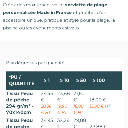
Créez dès maintenant votre
serviette de plage
personnalisée Made in France
et profitez d’un
accessoire unique, pratique et stylé pour la plage, la
piscine ou les événements estivaux
Prix dégressifs par quantité
*PU /
≥
1
≥
10
≥
50
≥
100
QUANTITÉ
Tissu Peau
24,43
23,88
21,60
de pêche
€
€
€
18,00 €
294 gr/m² -
20,36
19,90
18,00
15,00 € HT
70x140cm
€ HT
€ HT
€ HT
Tissu Peau
34,93
32,28
29,88
de pêche
€
€
€
23,88 €