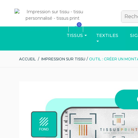
0
04 22 59 06 36
TISSUS
TEXTILES
SI
ACCUEIL
/
IMPRESSION SUR TISSU
/
OUTIL : CRÉER UN MONT
VÊTEMENTS
Découvrez d'aut