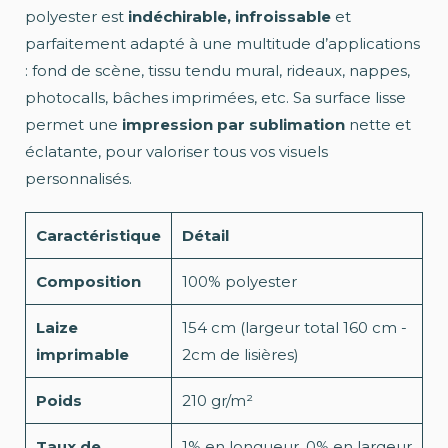
polyester est
indéchirable, infroissable
et
parfaitement adapté à une multitude d’applications
: fond de scène, tissu tendu mural, rideaux, nappes,
photocalls, bâches imprimées, etc. Sa surface lisse
permet une
impression par sublimation
nette et
éclatante, pour valoriser tous vos visuels
personnalisés.
Caractéristique
Détail
Composition
100% polyester
Laize
154 cm (largeur total 160 cm -
imprimable
2cm de lisières)
Poids
210 gr/m²
Taux de
1% en longueur, 0% en largeur