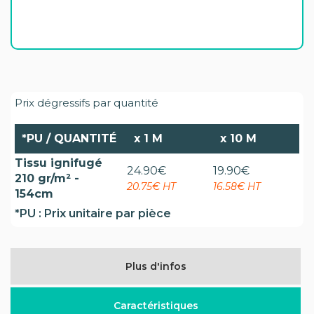
Prix dégressifs par quantité
*PU / QUANTITÉ
x
1 M
x
10 M
Tissu ignifugé
24.90
€
19.90
€
210 gr/m² -
20.75€ HT
16.58€ HT
154cm
*PU : Prix unitaire par pièce
Plus d'infos
Caractéristiques