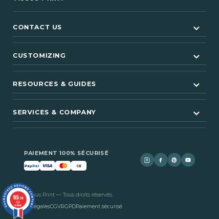
CONTACT US
CUSTOMIZING
RESOURCES & GUIDES
(1 review)
SERVICES & COMPANY
PAIEMENT 100% SÉCURISÉ
VISA
Pay
Pal
CB
© 2026 Tissus Print — Tous droits réservés.
9.5
/10
755
reviews
Mentions légales
CGV
RGPD
Paiement sécurisé