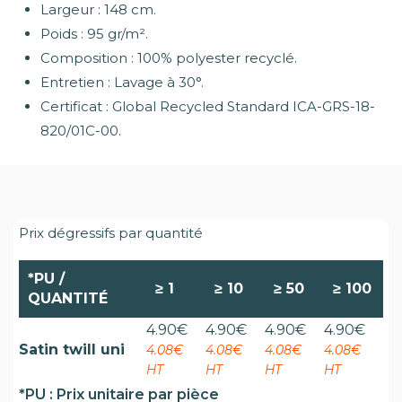
Largeur : 148 cm.
Poids : 95 gr/m².
Composition : 100% polyester recyclé.
Entretien : Lavage à 30°.
Certificat : Global Recycled Standard ICA-GRS-18-
820/01C-00.
Prix dégressifs par quantité
*PU /
≥
1
≥
10
≥
50
≥
100
QUANTITÉ
4.90
€
4.90
€
4.90
€
4.90
€
Satin twill uni
4.08€
4.08€
4.08€
4.08€
HT
HT
HT
HT
*PU : Prix unitaire par pièce