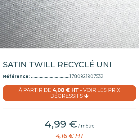
SATIN TWILL RECYCLÉ UNI
Référence:
1780921907532
À PARTIR DE
4,08 € HT
- VOIR LES PRIX
DÉGRESSIFS
4,99 €
/ mètre
4,16 € HT