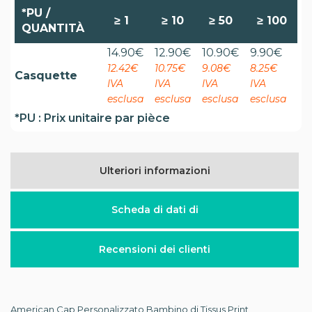
*PU /
≥
1
≥
10
≥
50
≥
100
QUANTITÀ
14.90
€
12.90
€
10.90
€
9.90
€
12.42€
10.75€
9.08€
8.25€
Casquette
IVA
IVA
IVA
IVA
esclusa
esclusa
esclusa
esclusa
*PU : Prix unitaire par pièce
Ulteriori informazioni
Scheda di dati di
Recensioni dei clienti
American Cap Personalizzato Bambino di Tissus Print