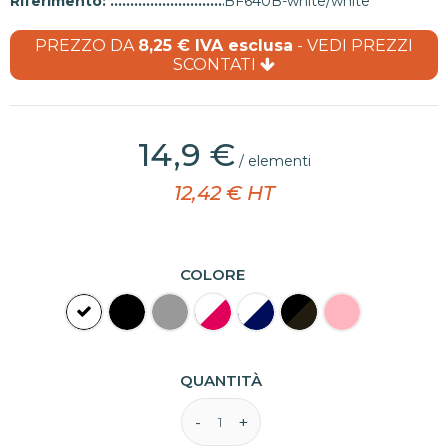
Riferimento:
BF640B-white/white
PREZZO DA
8,25 € IVA esclusa
- VEDI PREZZI
SCONTATI
(1 recensione)
14,9 €
/ elementi
12,42 € HT
COLORE
QUANTITÀ