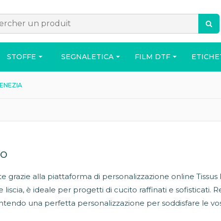
STOFFE
SEGNALETICA
FILM DTF
ETICHE
ENEZIA
ACCESSORI
BORSA
CASA
to
 grazie alla piattaforma di personalizzazione online Tissus 
o
iscia, è ideale per progetti di cucito raffinati e sofisticati. 
ntendo una perfetta personalizzazione per soddisfare le vos