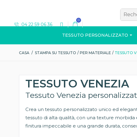
0
04 22 59 06 36
TESSUTO PERSONALIZZATO
CASA
/
STAMPA SU TESSUTO
/
PER MATERIALE
/
TESSUTO V
T-SHIRT
TESSUTO VENEZIA
Tessuto Venezia personalizza
Crea un tessuto personalizzato unico ed elegante
Visualizza il catalog
tessuto di alta qualità, con una texture morbida e l
finitura impeccabile e una grande durata, conse