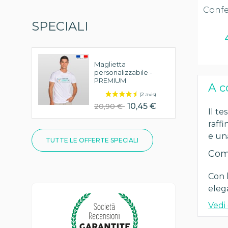
Confe
SPECIALI
Maglietta
personalizzabile -
PREMIUM
A c
10,45 €
20,90 €
Il te
raffi
e una
TUTTE LE OFFERTE SPECIALI
Com
Con 
eleg
Vedi 