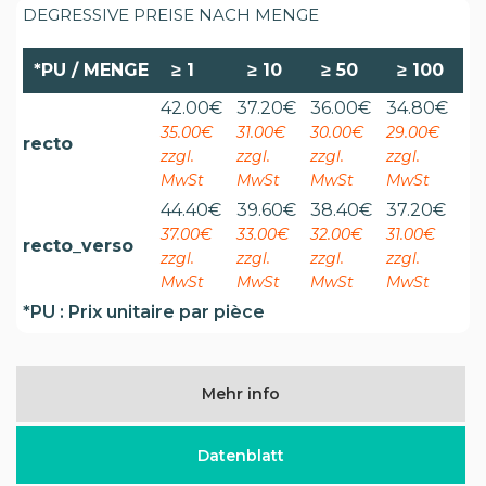
DEGRESSIVE PREISE NACH MENGE
*PU / MENGE
≥
1
≥
10
≥
50
≥
100
42.00
€
37.20
€
36.00
€
34.80
€
35.00€
31.00€
30.00€
29.00€
recto
zzgl.
zzgl.
zzgl.
zzgl.
MwSt
MwSt
MwSt
MwSt
44.40
€
39.60
€
38.40
€
37.20
€
37.00€
33.00€
32.00€
31.00€
recto_verso
zzgl.
zzgl.
zzgl.
zzgl.
MwSt
MwSt
MwSt
MwSt
*PU : Prix unitaire par pièce
Mehr info
Datenblatt