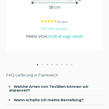
lm Transfer
Baumwoll-Leinwand 230gr/m
0,00 € zzgl. MwSt
PREIS VON
14,08 
FAQ Lieferung in Frankreich
Welche Arten von Textilien können wir
anpassen?
Wann erhalte ich meine Bestellung?