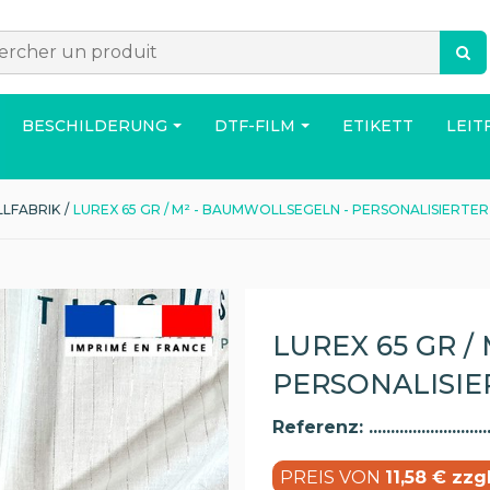
BESCHILDERUNG
DTF-FILM
ETIKETT
LEIT
LFABRIK
/
LUREX 65 GR / M² - BAUMWOLLSEGELN - PERSONALISIERTE
ACCESSOIRES
TASCHE
HAUS
LUREX 65 GR /
PERSONALISIE
Referenz:
PREIS VON
11,58 € zzg