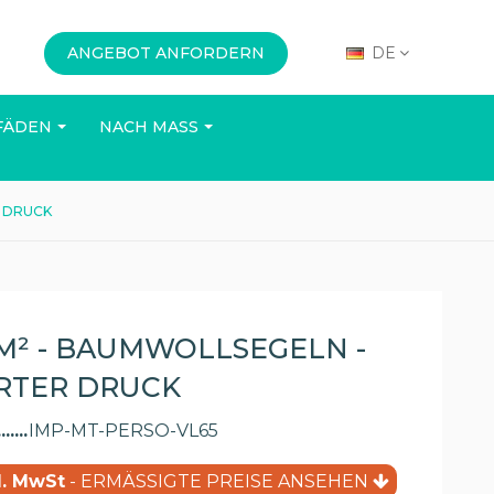
ANGEBOT ANFORDERN
DE
FÄDEN
NACH MASS
R DRUCK
BÜRO
VERANSTALTUNGEN
 M² - BAUMWOLLSEGELN -
RTER DRUCK
IMP-MT-PERSO-VL65
l. MwSt
- ERMÄSSIGTE PREISE ANSEHEN