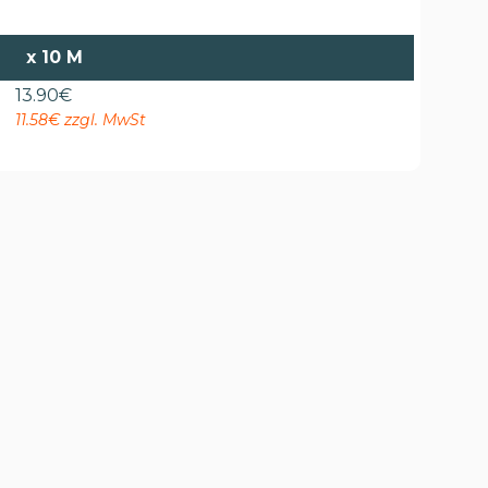
x
10 M
13.90
€
11.58€ zzgl. MwSt