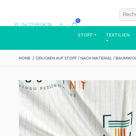
0
04 22 59 06 36
STOFF
TEXTILIEN
HOME
/
DRUCKEN AUF STOFF
/
NACH MATERIAL
/
BAUMWOL
T-SHIRT
Katalog ansehen