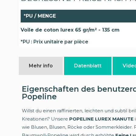
*PU / MENGE
Voile de coton lurex 65 gr/m² - 135 cm
*PU : Prix unitaire par pièce
Mehr info
Datenblatt
Vide
Eigenschaften des benutzerd
Popeline
Willst du einen raffinierten, leichten und subtil bri
Kreationen? Unsere
POPELINE LUREX MANUTE
i
wie Blusen, Blusen, Röcke oder Sommerkleider. Fi
Baumwoll-Popeline wird durch erhöhte
Feine L