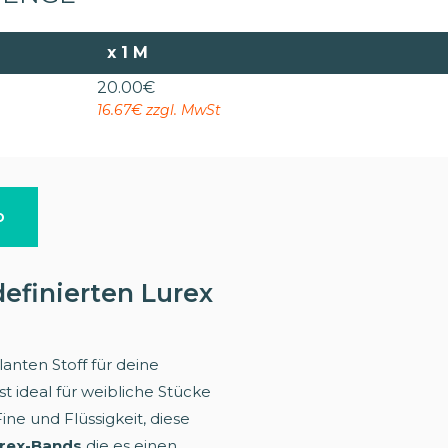
x
1 M
20.00
€
16.67€ zzgl. MwSt
o
efinierten Lurex
llanten Stoff für deine
st ideal für weibliche Stücke
ne und Flüssigkeit, diese
urex-Bands
die es einen