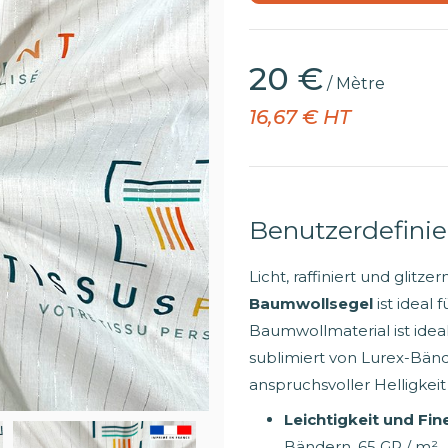
20 €
/ Mètre
16,67 € HT
Benutzerdefini
Licht, raffiniert und glitze
Baumwollsegel
ist ideal 
Baumwollmaterial ist ideal
sublimiert von Lurex-Bänd
anspruchsvoller Helligkeit
Leichtigkeit und Fin
Bändern, 65 GR / m².