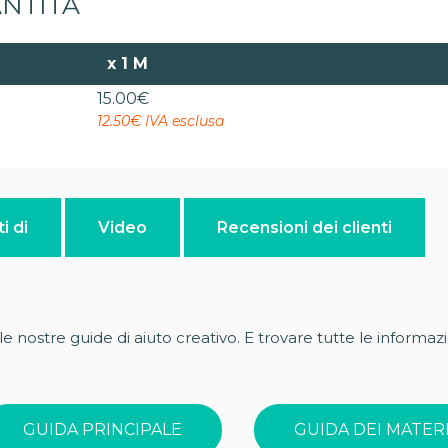
ANTITA
x
1 M
15.00
€
12.50€ IVA esclusa
i di
Video
Recensioni dei clienti
e nostre guide di aiuto creativo. E trovare tutte le informazi
GUIDA PRINCIPALE
GUIDA DEI MATERI