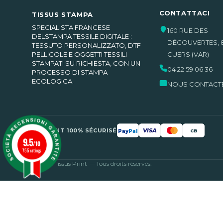
CONTATTACI
TISSUS STAMPA
SPECIALISTA FRANCESE
160 RUE DES
DELSTAMPA TESSILE DIGITALE :
DÉCOUVERTES
,
TESSUTO PERSONALIZZATO, DTF
PELLICOLE E OGGETTI TESSILI
CUERS
(VAR)
STAMPATI SU RICHIESTA, CON UN
04 22 59 06 36
PROCESSO DI STAMPA
ECOLOGICA.
NOUS CONTACT
PAIEMENT 100% SÉCURISÉ
VISA
Pay
Pal
CB
9.5
/10
755 ratings
© 2026 Tissus Print — Tous droits réservés.