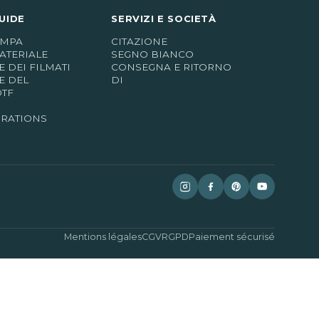
UIDE
SERVIZI E SOCIETÀ
AMPA
CITAZIONE
ATERIALE
SEGNO BIANCO
 DEI FILMATI
CONSEGNA E RITORNO
E DEL
DI
DTF
IRATIONS
Mentions légales
CGV
RGPD
Paiement sécurisé