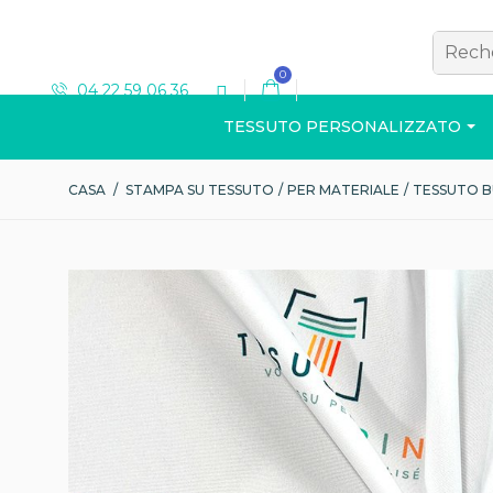
0
04 22 59 06 36
TESSUTO PERSONALIZZATO
CASA
/
STAMPA SU TESSUTO
/
PER MATERIALE
/
TESSUTO 
T-SHIRT
Visualizza il catalog