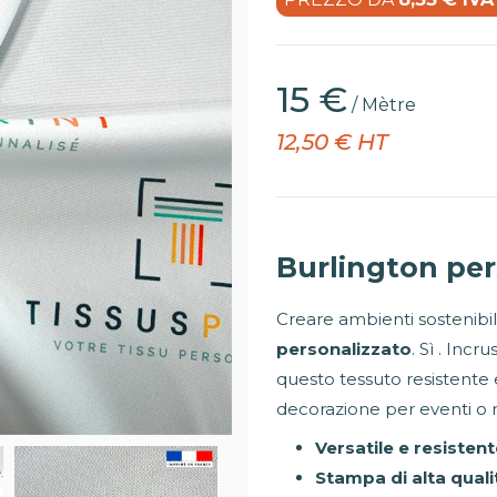
15 €
/ Mètre
12,50 € HT
Burlington pe
Creare ambienti sostenibili
personalizzato
. Sì . Incr
questo tessuto resistente
decorazione per eventi o m
Versatile e resisten
Stampa di alta quali