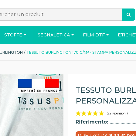
STOFFE
SEGNALETICA
FILM DTF
ETICHE
BURLINGTON
/
TESSUTO BURLINGTON 170 G/M² - STAMPA PERSONALIZ
ACCESSORI
BORSA
CASA
TESSUTO BURL
PERSONALIZZ
o
Riferimento:
PREZZO DA
8,33 € IVA