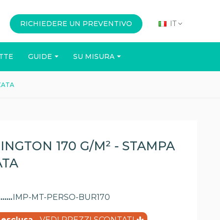
RICHIEDERE UN PREVENTIVO
IT
TTE
GUIDE
SU MISURA
ZATA
UFFICIO
EVENTI
INGTON 170 G/M² - STAMPA
ATA
IMP-MT-PERSO-BUR170
(22 recensioni)
 esclusa
- VEDI PREZZI SCONTATI