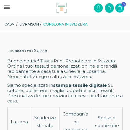
0
CASA
/
LIVRAISON
/
CONSEGNA IN SVIZZERA
Livraison en Suisse
Buone notizie! Tissus Print Prenota ora in Svizzera.
Ordina i tuoi tessuti personalizzati online e prendili
rapidamente a casa tua a Ginevra, a Losanna,
Neuchâtel, Zurigo o altrove in Svizzera.
Siamo specializzati in
stampa tessile digitale
Su
cotone, poliestere, maglia, popeline, ecc. Tessuti.
Personalizza le tue creazioni e ricevili direttamente a
casa.
Compagnia
Scadenze
Spese di
La zona
di
stimate
spedizione
spedizione