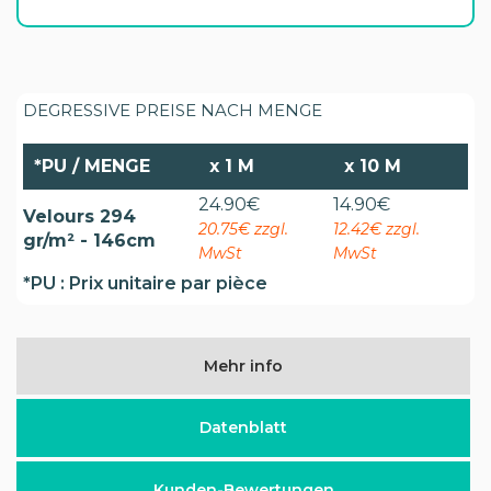
DEGRESSIVE PREISE NACH MENGE
*PU / MENGE
x
1 M
x
10 M
24.90
€
14.90
€
Velours 294
20.75€ zzgl.
12.42€ zzgl.
gr/m² - 146cm
MwSt
MwSt
*PU : Prix unitaire par pièce
Mehr info
Datenblatt
Kunden-Bewertungen