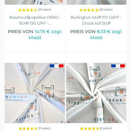
Baumwollpopeline OEKO-
Burlington-Stoff 170 Gr/m² -
TEX® 130 G/m² -...
Druck Auf Stoff
PREIS VON
10,75 € zzgl.
PREIS VON
8,33 € zzgl.
MwSt
MwSt
(1 note)