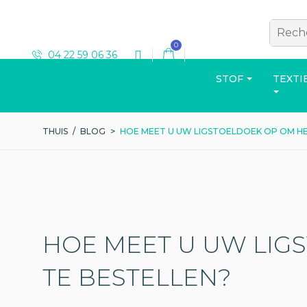
0
04 22 59 06 36
STOF
TEXTI
THUIS
/
BLOG
>
HOE MEET U UW LIGSTOELDOEK OP OM HE
T-SHIRT
HOE MEET U UW LIG
Bekijk de catalogus
TE BESTELLEN?