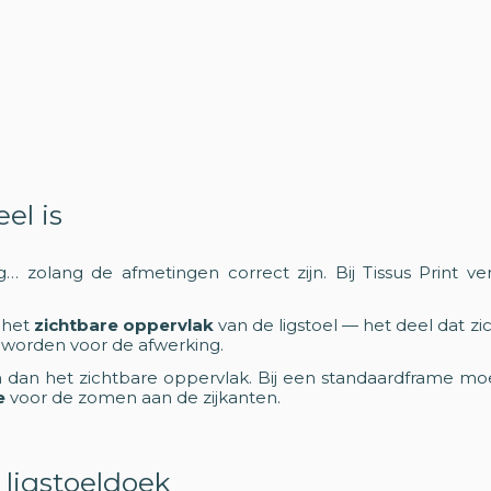
el is
… zolang de afmetingen correct zijn. Bij Tissus Print v
 het
zichtbare oppervlak
van de ligstoel — het deel dat z
t worden voor de afwerking.
jn dan het zichtbare oppervlak. Bij een standaardframe m
e
voor de zomen aan de zijkanten.
 ligstoeldoek