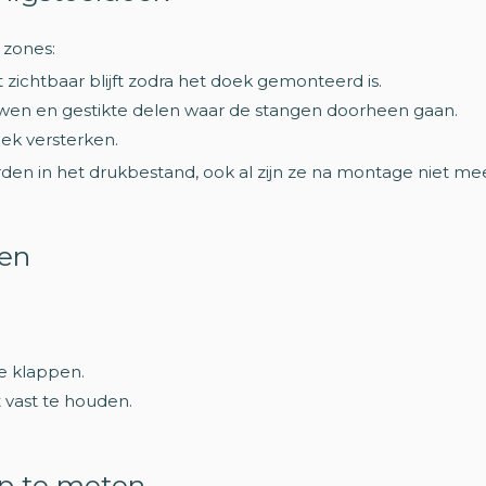
 zones:
zichtbaar blijft zodra het doek gemonteerd is.
n en gestikte delen waar de stangen doorheen gaan.
ek versterken.
in het drukbestand, ook al zijn ze na montage niet meer
ten
e klappen.
vast te houden.
op te meten