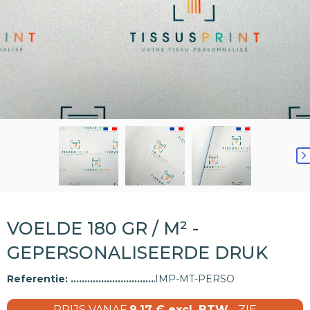
VOELDE 180 GR / M² -
GEPERSONALISEERDE DRUK
Referentie:
IMP-MT-PERSO
PRIJS VANAF
9,17 € excl. BTW
- ZIE