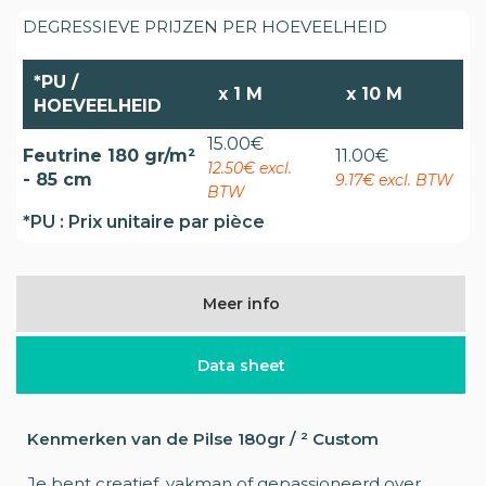
DEGRESSIEVE PRIJZEN PER HOEVEELHEID
*PU /
x
1 M
x
10 M
HOEVEELHEID
15.00
€
Feutrine 180 gr/m²
11.00
€
12.50€ excl.
- 85 cm
9.17€ excl. BTW
BTW
*PU : Prix unitaire par pièce
Meer info
Data sheet
Kenmerken van de Pilse 180gr / ² Custom
Je bent creatief, vakman of gepassioneerd over