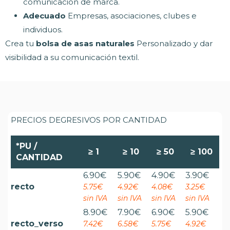
comunicación de marca.
Adecuado
Empresas, asociaciones, clubes e
individuos.
Crea tu
bolsa de asas naturales
Personalizado y dar
visibilidad a su comunicación textil.
PRECIOS DEGRESIVOS POR CANTIDAD
*PU /
≥
1
≥
10
≥
50
≥
100
CANTIDAD
6.90
€
5.90
€
4.90
€
3.90
€
recto
5.75€
4.92€
4.08€
3.25€
sin IVA
sin IVA
sin IVA
sin IVA
8.90
€
7.90
€
6.90
€
5.90
€
recto_verso
7.42€
6.58€
5.75€
4.92€