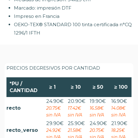
Marcado: impresión DTF
Impreso en Francia
OEKO-TEX® STANDARD 100 tinta certificada n°CQ
1296/1 IFTH
PRECIOS DEGRESIVOS POR CANTIDAD
*PU /
≥
1
≥
10
≥
50
≥
100
CANTIDAD
24.90
€
20.90
€
19.90
€
16.90
€
recto
20.75€
17.42€
16.58€
14.08€
sin IVA
sin IVA
sin IVA
sin IVA
29.90
€
25.90
€
24.90
€
21.90
€
recto_verso
24.92€
21.58€
20.75€
18.25€
sin IVA
sin IVA
sin IVA
sin IVA