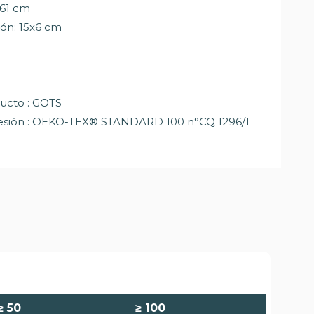
 61 cm
ón: 15x6 cm
ducto : GOTS
presión : OEKO-TEX® STANDARD 100 n°CQ 1296/1
≥
50
≥
100