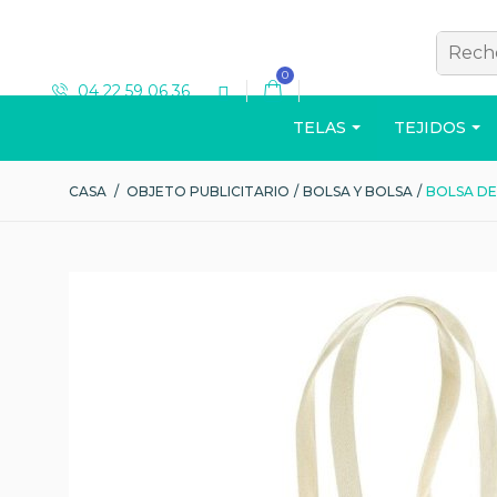
0
04 22 59 06 36
TELAS
TEJIDOS
CASA
/
OBJETO PUBLICITARIO
/
BOLSA Y BOLSA
/
BOLSA DE
T-SHIRT
Ver el catálogo