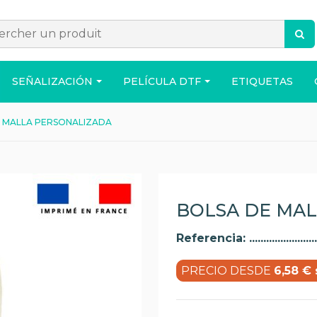
SEÑALIZACIÓN
PELÍCULA DTF
ETIQUETAS
 MALLA PERSONALIZADA
ACCESORIOS
BOLSO
CASA
BOLSA DE MA
Referencia:
PRECIO DESDE
6,58 € 