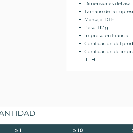
Dimensiones del asa:
Tamaño de la impresi
Marcaje: DTF
Peso: 112 g
Impreso en Francia
Certificación del pro
Certificación de im
IFTH
CANTIDAD
≥
1
≥
10