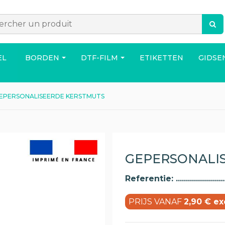
EL
BORDEN
DTF-FILM
ETIKETTEN
GIDSE
EPERSONALISEERDE KERSTMUTS
ACCESSOIRES
TAS
HUIS
GEPERSONALI
Referentie:
PRIJS VANAF
2,90 € e