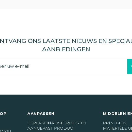
NTVANG ONS LAATSTE NIEUWS EN SPECIA
AANBIEDINGEN
 OP
AANPASSEN
MIDDELEN E
GEPERSONALISEERDE STOF
PRINTGIDS
AANGEPAST PRODUCT
MATERIËLE G
83390