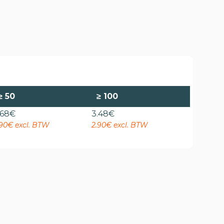
≥
50
≥
100
.68
€
3.48
€
.90€ excl. BTW
2.90€ excl. BTW