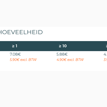
 HOEVEELHEID
≥
1
≥
10
7.08
€
5.88
€
4
5.90€ excl. BTW
4.90€ excl. BTW
3