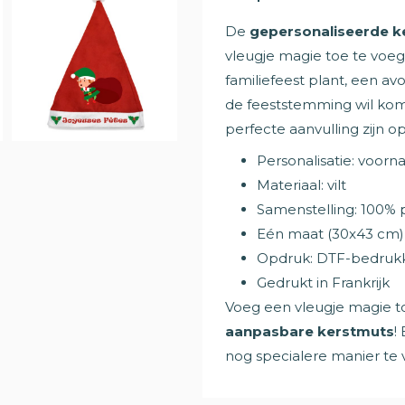
De
gepersonaliseerde k
vleugje magie toe te voege
familiefeest plant, een avo
de feeststemming wil ko
perfecte aanvulling zijn op 
Personalisatie: voor
Materiaal: vilt
Samenstelling: 100% 
Eén maat (30x43 cm)
Opdruk: DTF-bedruk
Gedrukt in Frankrijk
Voeg een vleugje magie to
aanpasbare kerstmuts
!
nog specialere manier te 