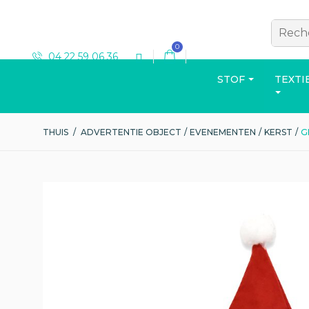
0
04 22 59 06 36
STOF
TEXTI
THUIS
/
ADVERTENTIE OBJECT
/
EVENEMENTEN
/
KERST
/
G
T-SHIRT
Bekijk de catalogus