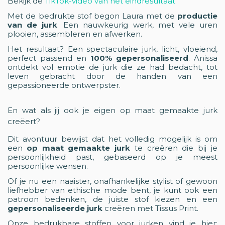
Bekijk de
TikTok-video van het eindresultaat
Met de bedrukte stof begon Laura met de
productie
van de jurk
. Een nauwkeurig werk, met vele uren
plooien, assembleren en afwerken.
Het resultaat? Een spectaculaire jurk, licht, vloeiend,
perfect passend en
100% gepersonaliseerd
. Anissa
ontdekt vol emotie de jurk die ze had bedacht, tot
leven gebracht door de handen van een
gepassioneerde ontwerpster.
En wat als jij ook je eigen op maat gemaakte jurk
creëert?
Dit avontuur bewijst dat het volledig mogelijk is om
een
op maat gemaakte jurk
te creëren die bij je
persoonlijkheid past, gebaseerd op je meest
persoonlijke wensen.
Of je nu een naaister, onafhankelijke stylist of gewoon
liefhebber van ethische mode bent, je kunt ook een
patroon bedenken, de juiste stof kiezen en een
gepersonaliseerde jurk
creëren met Tissus Print.
Onze bedrukbare stoffen voor jurken vind je hier: