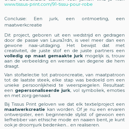
www.tissus-print.com/91-tissu-pour-robe
Conclusie: Een jurk, een ontmoeting, een
maatwerkcreatie
Dit project, geboren uit een wedstrijd en gedragen
door de passie van LauraJrdn, is veel meer dan een
gewone naai-uitdaging. Het bewijst dat met
creativiteit, de juiste stof en de juiste partners een
volledig op maat gemaakte jurk
mogelijk is, trouw
aan de verbeelding en wensen van degene die hem
draagt.
Van stofselectie tot patrooncreatie, van maatpatroon
tot de laatste steek, elke stap was bedoeld om een
unieke persoonlijkheid te weerspiegelen. Resultaat:
een
gepersonaliseerde jurk
, vol symboliek, emoties
en met zorg genaaid.
Bij Tissus Print geloven we dat elk textielproject een
maatwerkcreatie
kan worden. Of je nu een ervaren
ontwerpster, een beginnende stylist of gewoon een
liefhebber van ethische mode en naaien bent, je kunt
ook je droomjurk bedenken… en realiseren.