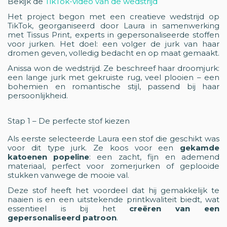
Bekijk de
TikTok-video van de wedstrijd
Het project begon met een creatieve wedstrijd op
TikTok, georganiseerd door Laura in samenwerking
met Tissus Print, experts in gepersonaliseerde stoffen
voor jurken. Het doel: een volger de jurk van haar
dromen geven, volledig bedacht en op maat gemaakt.
Anissa won de wedstrijd. Ze beschreef haar droomjurk:
een lange jurk met gekruiste rug, veel plooien – een
bohemien en romantische stijl, passend bij haar
persoonlijkheid.
Stap 1 – De perfecte stof kiezen
Als eerste selecteerde Laura een stof die geschikt was
voor dit type jurk. Ze koos voor een
gekamde
katoenen popeline
: een zacht, fijn en ademend
materiaal, perfect voor zomerjurken of geplooide
stukken vanwege de mooie val.
Deze stof heeft het voordeel dat hij gemakkelijk te
naaien is en een uitstekende printkwaliteit biedt, wat
essentieel is bij het
creëren van een
gepersonaliseerd patroon
.