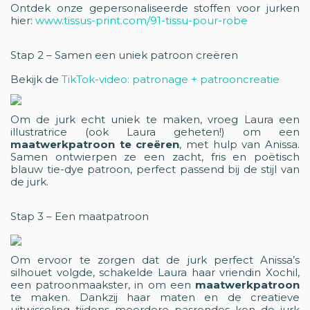
Ontdek onze gepersonaliseerde stoffen voor jurken
hier:
www.tissus-print.com/91-tissu-pour-robe
Stap 2 – Samen een uniek patroon creëren
Bekijk de
TikTok-video: patronage + patrooncreatie
Om de jurk echt uniek te maken, vroeg Laura een
illustratrice (ook Laura geheten!) om een
maatwerkpatroon te creëren
, met hulp van Anissa.
Samen ontwierpen ze een zacht, fris en poëtisch
blauw tie-dye patroon, perfect passend bij de stijl van
de jurk.
Stap 3 – Een maatpatroon
Om ervoor te zorgen dat de jurk perfect Anissa’s
silhouet volgde, schakelde Laura haar vriendin Xochil,
een patroonmaakster, in om een
maatwerkpatroon
te maken. Dankzij haar maten en de creatieve
uitwisseling tijdens meerdere pasrondes kon de jurk