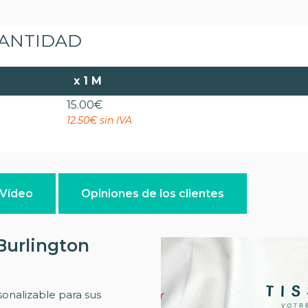
CANTIDAD
x
1 M
15.00
€
12.50€ sin IVA
Vídeo
Opiniones de los clientes
 Burlington
sonalizable para sus