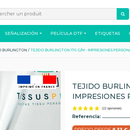
SEÑALIZACIÓN
PELÍCULA DTF
ETIQUETAS
O BURLINGTON
/
TEJIDO BURLINGTON 170 G/M - IMPRESIONES PERSON
ACCESORIOS
BOLSO
CASA
TEJIDO BURLIN
IMPRESIONES 
Referencia:
PRECIO DESDE
8,33 € 