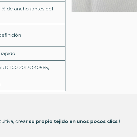
4 % de ancho (antes del
definición
 rápido
RD 100 2017OK0565,
a
uitiva, crear
su propio tejido en unos pocos clics
!