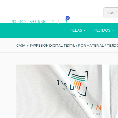
0
04 22 59 06 36
TELAS
TEJIDOS
CASA
/
IMPRESION DIGITAL TEXTIL
/
POR MATERIAL
/
TEJID
T-SHIRT
Ver el catálogo