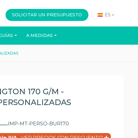
SOLICITAR UN PRESUPUESTO
ES
GUÍAS
A MEDIDAS
ALIZADAS
OFICINA
EVENTOS
GTON 170 G/M -
PERSONALIZADAS
IMP-MT-PERSO-BUR170
(22 opiniones)
sin IVA
- VER PRECIOS CON DESCUENTO