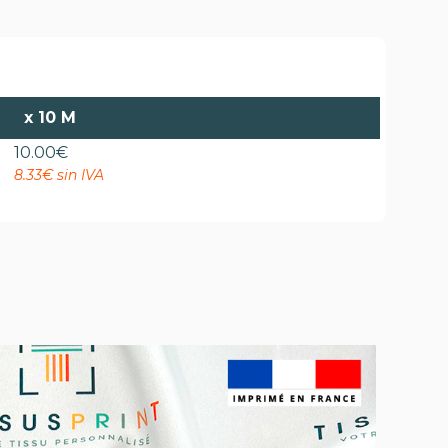
x
10 M
10.00
€
8.33€ sin IVA