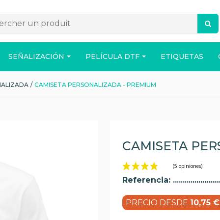
SEÑALIZACIÓN
PELÍCULA DTF
ETIQUETAS
NALIZADA
/
CAMISETA PERSONALIZADA - PREMIUM
ACCESORIOS
BOLSO
CASA
CAMISETA PER
Referencia:
PRECIO DESDE
10,75 €