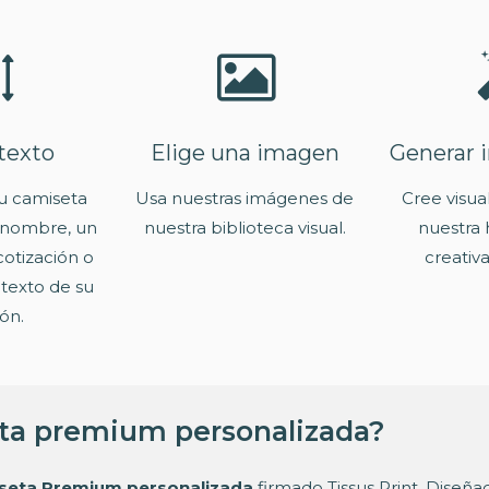
texto
Elige una imagen
Generar 
u camiseta
Usa nuestras imágenes de
Cree visua
 nombre, un
nuestra biblioteca visual.
nuestra 
otización o
creativa
 texto de su
ón.
eta premium personalizada?
seta Premium personalizada
firmado Tissus Print. Diseña