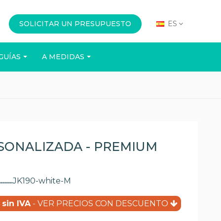
SOLICITAR UN PRESUPUESTO
ES
GUÍAS
A MEDIDAS
OFICINA
EVENTOS
SONALIZADA - PREMIUM
JK190-white-M
(5 opiniones)
 sin IVA
- VER PRECIOS CON DESCUENTO