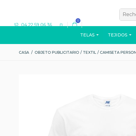
0
04 22 59 06 36
TELAS
TEJIDOS
CASA
/
OBJETO PUBLICITARIO
/
TEXTIL
/
CAMISETA PERSO
T-SHIRT
Ver el catálogo