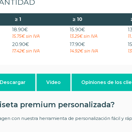
CANTIDAD
≥
1
≥
10
18.90
€
15.90
€
1
15.75€ sin IVA
13.25€ sin IVA
11
20.90
€
17.90
€
1
17.42€ sin IVA
14.92€ sin IVA
13
Descargar
Vídeo
Opiniones de los cli
iseta premium personalizada?
gen con nuestra herramienta de personalización fácil y rápi