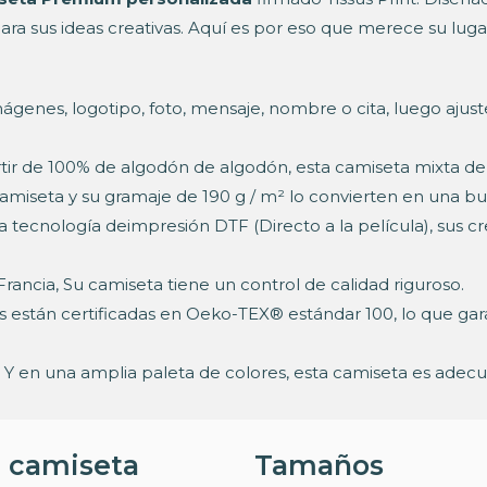
 para sus ideas creativas. Aquí es por eso que merece su lu
ágenes, logotipo, foto, mensaje, nombre o cita, luego ajuste
tir de 100% de algodón de algodón, esta camiseta mixta de
miseta y su gramaje de 190 g / m² lo convierten en una bue
ra tecnología deimpresión DTF (Directo a la película), sus 
rancia, Su camiseta tiene un control de calidad riguroso.
as están certificadas en Oeko-TEX® estándar 100, lo que gara
Y en una amplia paleta de colores, esta camiseta es adec
a camiseta
Tamaños