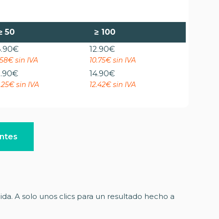
≥
50
≥
100
3.90
€
12.90
€
.58€ sin IVA
10.75€ sin IVA
5.90
€
14.90
€
.25€ sin IVA
12.42€ sin IVA
entes
da. A solo unos clics para un resultado hecho a