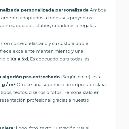
nalizada personalizada personalizada
Ambos
ctamente adaptados a todos sus proyectos:
ventos, equipos, clubes, creadores o regalos
arrón costero elastano y su costura doble
 ofrece excelente mantenimiento y una
nible
Xs a 5xl
, Es adecuado para todas las
 algodón pre-estrechado
(Según color), esta
 g / m²
Ofrece una superficie de impresión clara,
otipos, textos, diseños o fotos. Personalízalo en
presentación profesional gracias a nuestro
?
pleta:
Logo, foto, texto, ilustración, visual.