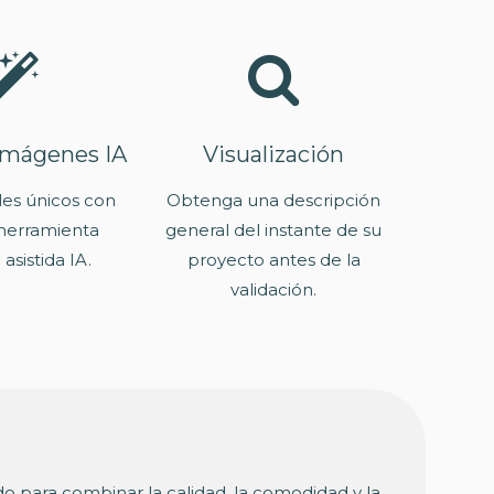
imágenes IA
Visualización
les únicos con
Obtenga una descripción
herramienta
general del instante de su
 asistida IA.
proyecto antes de la
validación.
do para combinar la calidad, la comodidad y la