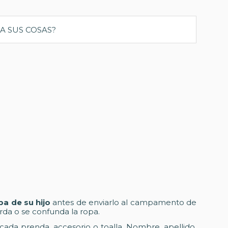
pa de su hijo
antes de enviarlo al campamento de
erda o se confunda la ropa.
 cada prenda, accesorio o toalla. Nombre, apellido,