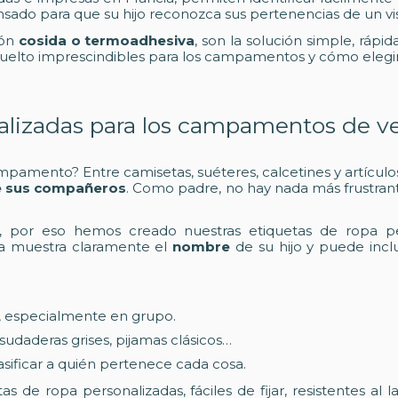
ado para que su hijo reconozca sus pertenencias de un vis
ión
cosida o termoadhesiva
, son la solución simple, rápi
 vuelto imprescindibles para los campamentos y cómo elegi
nalizadas para los campamentos de v
ampamento? Entre camisetas, suéteres, calcetines y artículos
de sus compañeros
. Como padre, no hay nada más frustrant
, por eso hemos creado nuestras etiquetas de ropa pers
da muestra claramente el
nombre
de su hijo y puede incl
a, especialmente en grupo.
udaderas grises, pijamas clásicos…
sificar a quién pertenece cada cosa.
etas de ropa personalizadas, fáciles de fijar, resistentes 