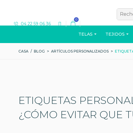
0
04 22 59 06 36
TELAS
TEJIDOS
CASA
/
BLOG
>
ARTÍCULOS PERSONALIZADOS
>
ETIQUET
T-SHIRT
ETIQUETAS PERSONA
Ver el catálogo
¿CÓMO EVITAR QUE T