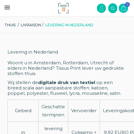
0
THUIS
/
LIVRAISON
/
LEVERING IN NEDERLAND
Levering in Nederland
Woont u in Amsterdam, Rotterdam, Utrecht of
elders in Nederland? Tissus Print lever uw gedrukte
stoffen thuis.
Wij stellen de
digitale druk van textiel
op een
breed scala aan aanpasbare stoffen: katoen,
poppel, polyester, fluweel, lycra, mousseline, satin.
Geschatte
Gebied
Vervoerder
Leveringskos
termijnen
levering
in
Colissimo +
9,92 EURO P