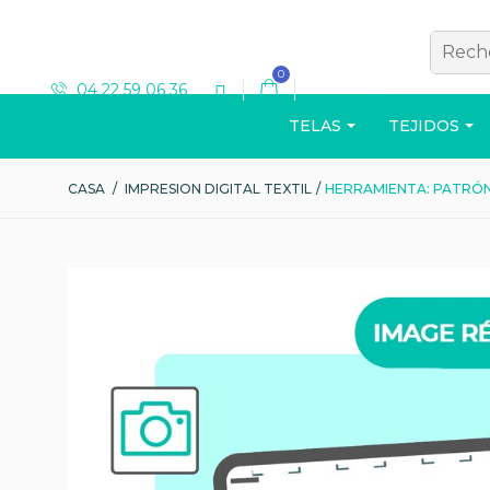
0
04 22 59 06 36
TELAS
TEJIDOS
CASA
/
IMPRESION DIGITAL TEXTIL
/
HERRAMIENTA: PATRÓN
T-SHIRT
Ver el catálogo