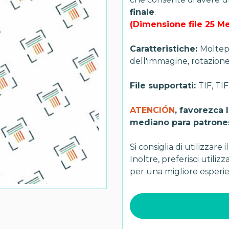
finale
.
(Dimensione file 25 
Caratteristiche:
Moltepl
dell'immagine, rotazione, 
File supportati:
TIF, TI
ATENCIÓN
, favorezca
mediano para patrones
Si consiglia di utilizzare
Inoltre, preferisci utiliz
per una migliore esperi