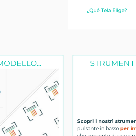
¿Qué Tela Elige?
MODELLO...
STRUMENTI
Scopri i nostri strume
pulsante in basso
per in
che consente di avere u