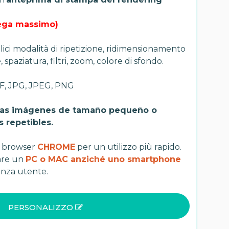
Mega massimo)
ici modalità di ripetizione, ridimensionamento
spaziatura, filtri, zoom, colore di sfondo.
FF, JPG, JPEG, PNG
 las imágenes de tamaño pequeño o
 repetibles.
 il browser
CHROME
per un utilizzo più rapido.
zare un
PC o MAC anziché uno smartphone
enza utente.
PERSONALIZZO