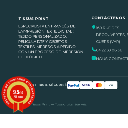
CONTÁCTENOS
TISSUS PRINT
ESPECIALISTA EN FRANCÉS DE
160 RUE DES
LAIMPRESIÓN TEXTIL DIGITAL :
DÉCOUVERTES
,
TEJIDO PERSONALIZADO,
PELÍCULA DTF Y OBJETOS
CUERS
(VAR)
TEXTILES IMPRESOS A PEDIDO,
04 22 59 06 36
CON UN PROCESO DE IMPRESIÓN
ECOLÓGICO.
NOUS CONTACT
PAIEMENT 100% SÉCURISÉ
VISA
Pay
Pal
CB
9.5
/10
755 notas
© 2026 Tissus Print — Tous droits réservés.