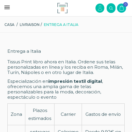
0
CASA
/
LIVRAISON
/
ENTREGA A ITALIA
Entrega a Italia
Tissus Print libro ahora en Italia. Ordene sus telas
personalizadas en línea y los reciba en Roma, Milán,
Turín, Nápoles o en otro lugar de Italia.
Especialización en
impresión textil digital
,
ofrecemos una amplia gama de telas
personalizables para la moda, decoración,
espectáculo o evento
Plazos
Zona
Carrier
Gastos de envío
estimados
entregas
Colissimo
Desde 9,92€ sin