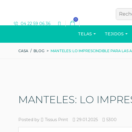
0
04 22 59 06 36
TELAS
TEJIDOS
CASA
/
BLOG
>
MANTELES: LO IMPRESCINDIBLE PARA LAS 
T-SHIRT
MANTELES: LO IMPRE
Ver el catálogo
Posted by
Tissus Print
29.01.2025
5300