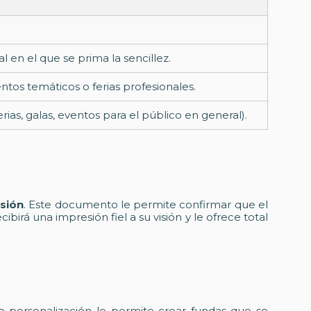
 en el que se prima la sencillez.
os temáticos o ferias profesionales.
as, galas, eventos para el público en general).
sión
. Este documento le permite confirmar que el
birá una impresión fiel a su visión y le ofrece total
e personalización le permite crear fundas que se