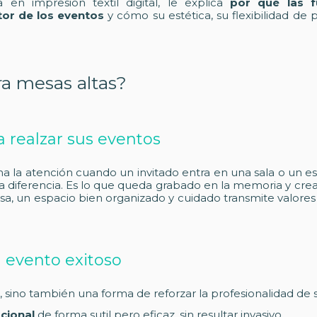
a en impresión textil digital, le explica
por qué las f
tor de los eventos
y cómo su estética, su flexibilidad de
ra mesas altas?
a realzar sus eventos
ma la atención cuando un invitado entra en una sala o un e
 diferencia. Es lo que queda grabado en la memoria y cre
sa, un espacio bien organizado y cuidado transmite valores
 evento exitoso
, sino también una forma de reforzar la profesionalidad de 
cional
de forma sutil pero eficaz, sin resultar invasivo.