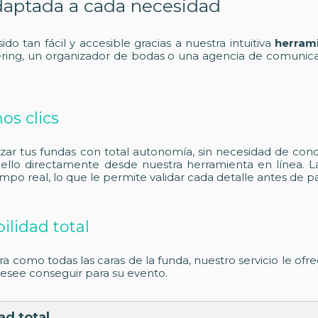
 adaptada a cada necesidad
do tan fácil y accesible gracias a nuestra intuitiva
herrami
ering, un organizador de bodas o una agencia de comunicaci
os clics
izar tus fundas con total autonomía, sin necesidad de con
 ello directamente desde nuestra herramienta en línea. La
o real, lo que le permite validar cada detalle antes de pasa
bilidad total
ra como todas las caras de la funda, nuestro servicio le ofr
desee conseguir para su evento.
ad total