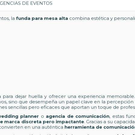
tos, la
funda para mesa alta
combina estética y personali
a para dejar huella y ofrecer una experiencia memorable
ivos, sino que desempeña un papel clave en la percepción 
ones sencillas pero eficaces que aportan un toque de profes
edding planner
o
agencia de comunicación
, estas fu
e marca discreta pero impactante
. Gracias a su capaci
 convierten en una auténtica
herramienta de comunicació